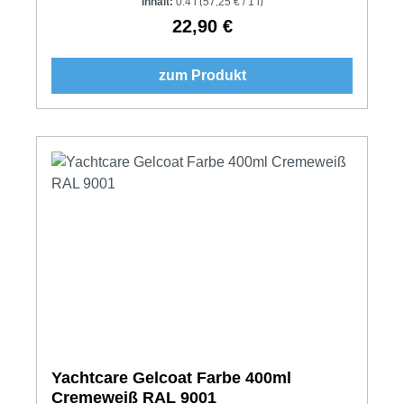
Inhalt:
0.4 l
(57,25 € / 1 l)
22,90 €
Regulärer Preis:
zum Produkt
Yachtcare Gelcoat Farbe 400ml
Cremeweiß RAL 9001