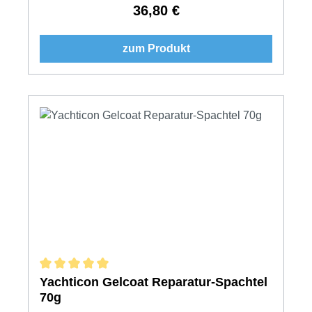
36,80 €
Regulärer Preis:
zum Produkt
Durchschnittliche Bewertung von 5 von 5 Sternen
Yachticon Gelcoat Reparatur-Spachtel
70g