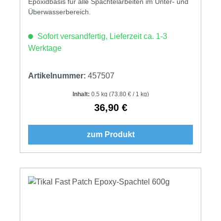
Epoxidbasis für alle Spachtelarbeiten im Unter- und
Überwasserbereich.
Sofort versandfertig, Lieferzeit ca. 1-3
Werktage
Artikelnummer:
457507
Inhalt:
0.5 kg
(73,80 € / 1 kg)
36,90 €
Regulärer Preis:
zum Produkt