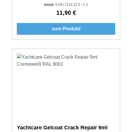
Inhalt:
0.09 l
(132,22 € / 1 l)
11,90 €
Regulärer Preis:
zum Produkt
Yachtcare Gelcoat Crack Repair 9ml