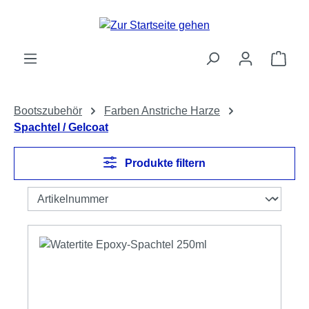
Zum Hauptinhalt springen
Ware
Bootszubehör
Farben Anstriche Harze
Spachtel / Gelcoat
Produkte filtern