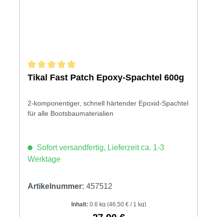
Durchschnittliche Bewertung von 5 von 5 Sternen
Tikal Fast Patch Epoxy-Spachtel 600g
2-komponentiger, schnell härtender Epoxid-Spachtel
für alle Bootsbaumaterialien
Sofort versandfertig, Lieferzeit ca. 1-3
Werktage
Artikelnummer:
457512
Inhalt:
0.6 kg
(46,50 € / 1 kg)