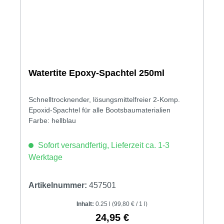
Watertite Epoxy-Spachtel 250ml
Schnelltrocknender, lösungsmittelfreier 2-Komp.
Epoxid-Spachtel für alle Bootsbaumaterialien
Farbe: hellblau
Sofort versandfertig, Lieferzeit ca. 1-3
Werktage
Artikelnummer:
457501
Inhalt:
0.25 l
(99,80 € / 1 l)
24,95 €
Regulärer Preis: