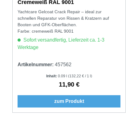
Cremeweiß RAL 9001
Yachtcare Gelcoat Crack Repair – ideal zur
schnellen Reparatur von Rissen & Kratzern auf
Booten und GFK-Oberflächen.
Farbe: cremeweiß RAL 9001
Sofort versandfertig, Lieferzeit ca. 1-3
Werktage
Artikelnummer:
457562
Inhalt:
0.09 l
(132,22 € / 1 l)
11,90 €
Regulärer Preis:
zum Produkt