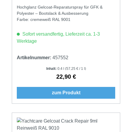
Hochglanz Gelcoat-Reparaturspray für GFK &
Polyester – Bootslack & Ausbesserung
Farbe: cremeweiß RAL 9001
Sofort versandfertig, Lieferzeit ca. 1-3
Werktage
Artikelnummer:
457552
Inhalt:
0.4 l
(57,25 € / 1 l)
22,90 €
Regulärer Preis:
zum Produkt