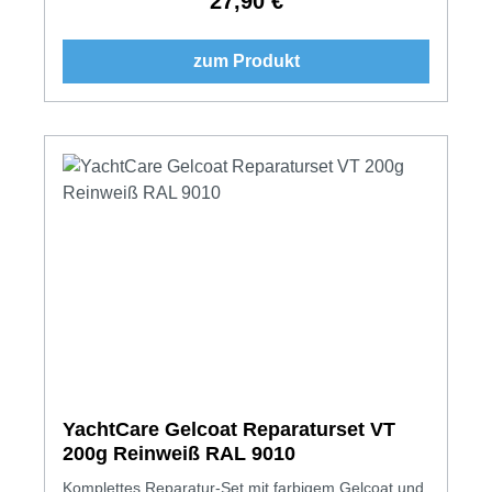
27,90 €
Regulärer Preis:
zum Produkt
YachtCare Gelcoat Reparaturset VT
200g Reinweiß RAL 9010
Komplettes Reparatur-Set mit farbigem Gelcoat und