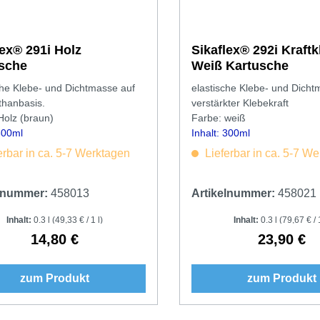
x® 291i Holz
Sikaflex® 292i Kraftk
sche
Weiß Kartusche
che Klebe- und Dichtmasse auf
elastische Klebe- und Dicht
thanbasis.
verstärkter Klebekraft
Holz (braun)
Farbe: weiß
 300ml
Inhalt: 300ml
erbar in ca. 5-7 Werktagen
Lieferbar in ca. 5-7 W
elnummer:
458013
Artikelnummer:
458021
Inhalt:
0.3 l
(49,33 € / 1 l)
Inhalt:
0.3 l
(79,67 € / 1
14,80 €
23,90 €
Regulärer Preis:
Regulärer 
zum Produkt
zum Produkt