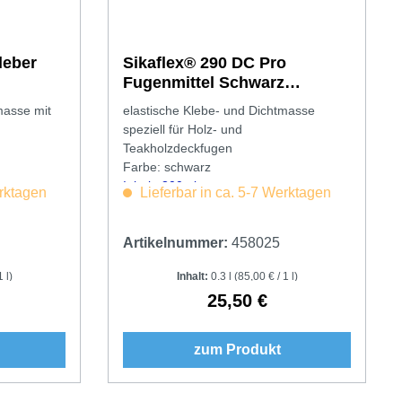
leber
Sikaflex® 290 DC Pro
Fugenmittel Schwarz
Kartusche
masse mit
elastische Klebe- und Dichtmasse
speziell für Holz- und
Teakholzdeckfugen
Farbe: schwarz
Inhalt: 300ml
erktagen
Lieferbar in ca. 5-7 Werktagen
Artikelnummer:
458025
 l)
Inhalt:
0.3 l
(85,00 € / 1 l)
25,50 €
Preis:
Regulärer Preis:
zum Produkt