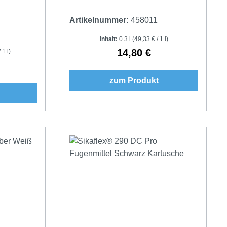
Artikelnummer:
458011
Inhalt:
0.3 l
(49,33 € / 1 l)
14,80 €
 1 l)
Regulärer Preis:
Preis:
zum Produkt