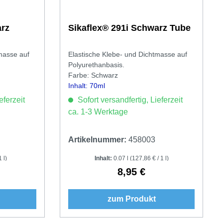
Sikaflex® 291i Schwarz Tube
masse auf
Elastische Klebe- und Dichtmasse auf
Polyurethanbasis.
Farbe: Schwarz
Inhalt: 70ml
eferzeit
Sofort versandfertig, Lieferzeit
ca. 1-3 Werktage
Artikelnummer:
458003
 l)
Inhalt:
0.07 l
(127,86 € / 1 l)
8,95 €
Preis:
Regulärer Preis:
zum Produkt