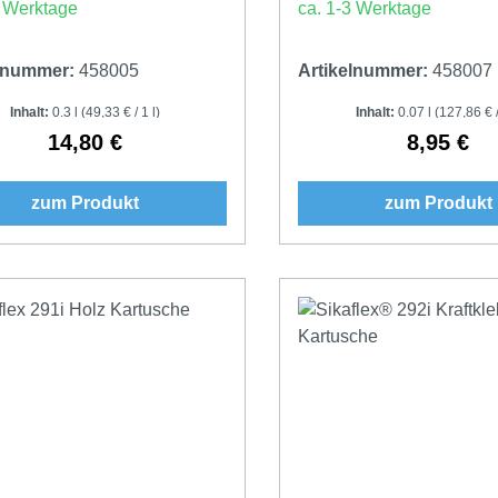
3 Werktage
ca. 1-3 Werktage
elnummer:
458005
Artikelnummer:
458007
Inhalt:
0.3 l
(49,33 € / 1 l)
Inhalt:
0.07 l
(127,86 € /
14,80 €
8,95 €
Regulärer Preis:
Regulärer 
zum Produkt
zum Produkt