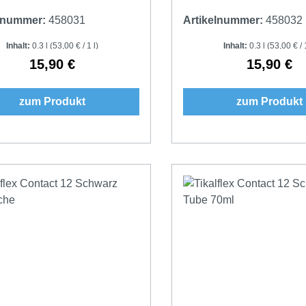
elnummer:
458031
Artikelnummer:
458032
Inhalt:
0.3 l
(53,00 € / 1 l)
Inhalt:
0.3 l
(53,00 € / 1
15,90 €
15,90 €
Regulärer Preis:
Regulärer 
zum Produkt
zum Produkt