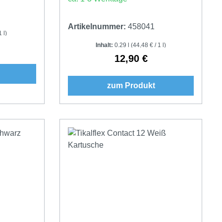
Artikelnummer:
458041
 l)
Preis:
Inhalt:
0.29 l
(44,48 € / 1 l)
12,90 €
Regulärer Preis:
zum Produkt