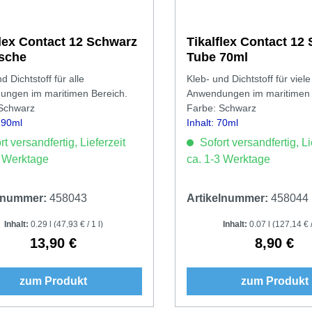
flex Contact 12 Schwarz
Tikalflex Contact 12
sche
Tube 70ml
d Dichtstoff für alle
Kleb- und Dichtstoff für viele
ngen im maritimen Bereich.
Anwendungen im maritimen 
Schwarz
Farbe: Schwarz
 290ml
Inhalt: 70ml
t versandfertig, Lieferzeit
Sofort versandfertig, Li
3 Werktage
ca. 1-3 Werktage
elnummer:
458043
Artikelnummer:
458044
Inhalt:
0.29 l
(47,93 € / 1 l)
Inhalt:
0.07 l
(127,14 € /
13,90 €
8,90 €
Regulärer Preis:
Regulärer 
zum Produkt
zum Produkt