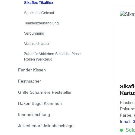
Sikaflex Tikalflex
Spachtel / Gelcoat
Teakholzbehandlung
Verdünnung
Vorstreichfarbe
Zubehör Abkleben Schleifen Pinsel
Rollen Werkzeug
Fender Kissen
Festmacher
Sikafle
Griffe Scharniere Feststeller
Kartu
Elastis
Haken Bügel Klemmen
Polyure
Inneneinrichtung
Farbe:
Inhalt:
Jollenbedarf Jollenbeschläge
Sofor