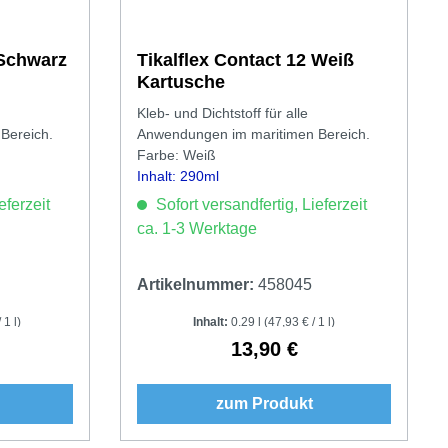
 Schwarz
Tikalflex Contact 12 Weiß
Kartusche
Kleb- und Dichtstoff für alle
Bereich.
Anwendungen im maritimen Bereich.
Farbe: Weiß
Inhalt: 290ml
eferzeit
Sofort versandfertig, Lieferzeit
ca. 1-3 Werktage
Artikelnummer:
458045
 1 l)
Inhalt:
0.29 l
(47,93 € / 1 l)
13,90 €
Preis:
Regulärer Preis:
zum Produkt