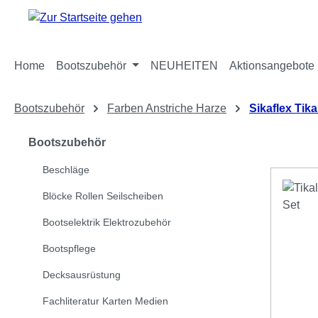
m Hauptinhalt springen
Zur Suche springen
Zur Hauptnavigation springen
Home
Bootszubehör
NEUHEITEN
Aktionsangebote
Bootszubehör
Farben Anstriche Harze
Sikaflex Tika
Bootszubehör
Beschläge
Blöcke Rollen Seilscheiben
Bootselektrik Elektrozubehör
Bootspflege
Decksausrüstung
Fachliteratur Karten Medien