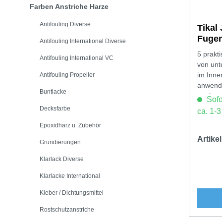
Farben Anstriche Harze
Antifouling Diverse
Tikal 
Fugen
Antifouling International Diverse
5 prakt
Antifouling International VC
von unt
im Inne
Antifouling Propeller
anwend
Buntlacke
geeigne
Sofor
Decksfarbe
ca. 1-
Epoxidharz u. Zubehör
Artik
Grundierungen
Klarlack Diverse
Klarlacke International
Kleber / Dichtungsmittel
Rostschutzanstriche