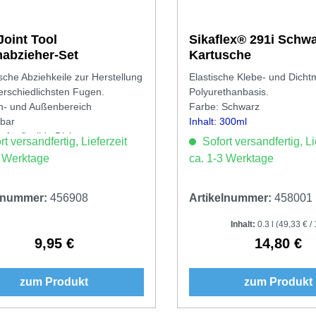
Joint Tool
Sikaflex® 291i Schwarz
abzieher-Set
Kartusche
ische Abziehkeile zur Herstellung
Elastische Klebe- und Dicht
erschiedlichsten Fugen.
Polyurethanbasis.
n- und Außenbereich
Farbe: Schwarz
bar
Inhalt: 300ml
t für flexible Dichtmassen
t versandfertig, Lieferzeit
Sofort versandfertig, Li
3 Werktage
ca. 1-3 Werktage
elnummer:
456908
Artikelnummer:
458001
Inhalt:
0.3 l
(49,33 € / 1
9,95 €
14,80 €
Regulärer Preis:
Regulärer 
zum Produkt
zum Produkt