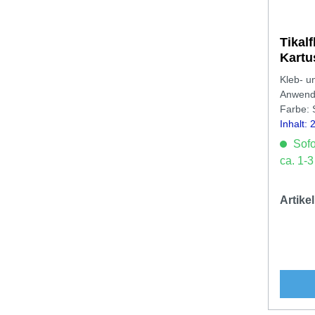
Tikal
Kartu
Kleb- un
Anwendu
Farbe: 
Inhalt:
Sofor
ca. 1-
Artik