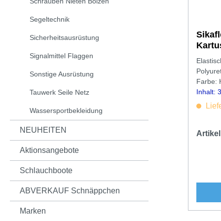
Schrauben Nieten Bolzen
Segeltechnik
Sikafle
Sicherheitsausrüstung
Kartu
Signalmittel Flaggen
Elastis
Polyure
Sonstige Ausrüstung
Farbe: 
Inhalt:
Tauwerk Seile Netz
Lief
Wassersportbekleidung
NEUHEITEN
Artik
Aktionsangebote
Schlauchboote
ABVERKAUF Schnäppchen
Marken