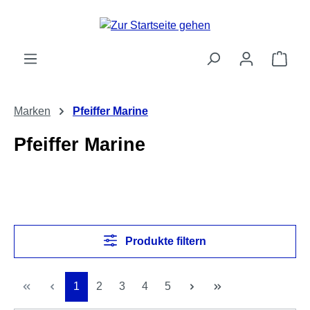
Zum Hauptinhalt springen
Ware
Marken
Pfeiffer Marine
Pfeiffer Marine
Produkte filtern
Seite
Seite
Seite
Seite
Seite
1
2
3
4
5