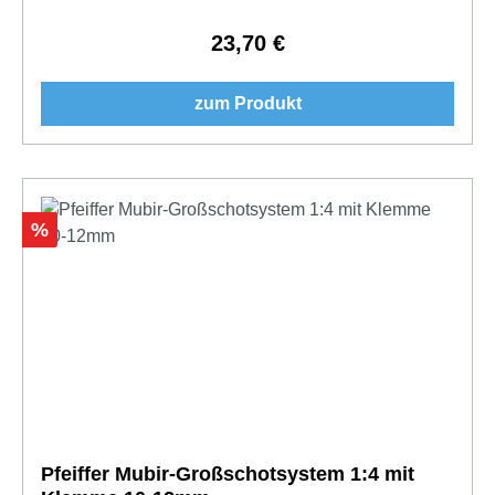
23,70 €
Regulärer Preis:
zum Produkt
Rabatt
%
Pfeiffer Mubir-Großschotsystem 1:4 mit