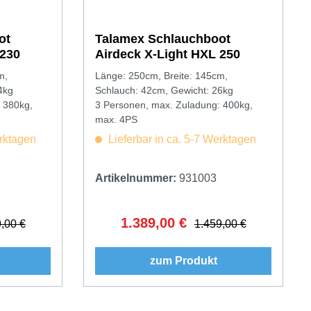
ot
Talamex Schlauchboot
 230
Airdeck X-Light HXL 250
m,
Länge: 250cm, Breite: 145cm,
4kg
Schlauch: 42cm, Gewicht: 26kg
 380kg,
3 Personen, max. Zuladung: 400kg,
max. 4PS
erktagen
Lieferbar in ca. 5-7 Werktagen
Artikelnummer:
931003
1.389,00 €
er Preis:
Verkaufspreis:
Regulärer Preis:
,00 €
1.459,00 €
zum Produkt