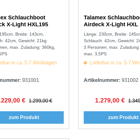
ex Schlauchboot
Talamex Schlauchbo
ck X-Light HXL195
Airdeck X-Light HXL
195cm, Breite: 143cm,
Länge: 230cm, Breite: 145c
h: 42cm, Gewicht: 21kg
Schlauch: 42cm, Gewicht: 2
nen, max. Zuladung: 360kg,
3 Personen, max. Zuladung:
,5PS
max. 3,5PS
erbar in ca. 5-7 Werktagen
Lieferbar in ca. 5-7 W
elnummer:
931001
Artikelnummer:
931002
.229,00 €
1.279,00 €
erkaufspreis:
Regulärer Preis:
Verkaufspreis:
Regulär
1.299,00 €
1.349
zum Produkt
zum Produkt