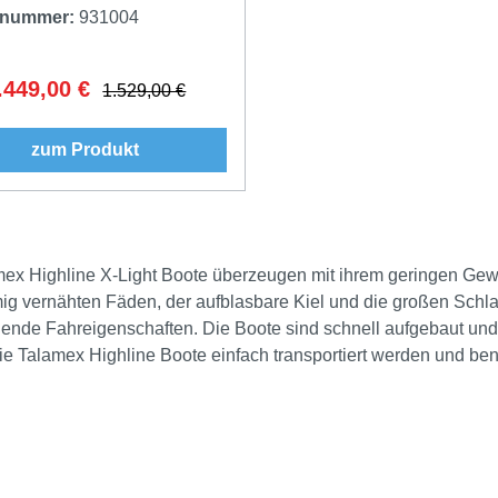
elnummer:
931004
.449,00 €
erkaufspreis:
Regulärer Preis:
1.529,00 €
zum Produkt
mex Highline X-Light Boote überzeugen mit ihrem geringen Gew
ig vernähten Fäden, der aufblasbare Kiel und die großen Schl
ende Fahreigenschaften. Die Boote sind schnell aufgebaut und
e Talamex Highline Boote einfach transportiert werden und be