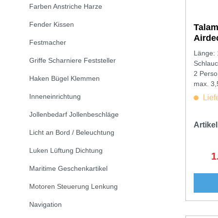
Farben Anstriche Harze
Fender Kissen
Talam
Airde
Festmacher
Länge: 
Griffe Scharniere Feststeller
Schlauc
2 Perso
Haken Bügel Klemmen
max. 3
Inneneinrichtung
Lief
Jollenbedarf Jollenbeschläge
Artik
Licht an Bord / Beleuchtung
Luken Lüftung Dichtung
1
V
Maritime Geschenkartikel
Motoren Steuerung Lenkung
Navigation