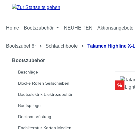
m Hauptinhalt springen
Zur Suche springen
Zur Hauptnavigation springen
Home
Bootszubehör
NEUHEITEN
Aktionsangebote
Bootszubehör
Schlauchboote
Talamex Highline X-L
Bootszubehör
Beschläge
Blöcke Rollen Seilscheiben
Rabatt
%
Bootselektrik Elektrozubehör
Bootspflege
Decksausrüstung
Fachliteratur Karten Medien