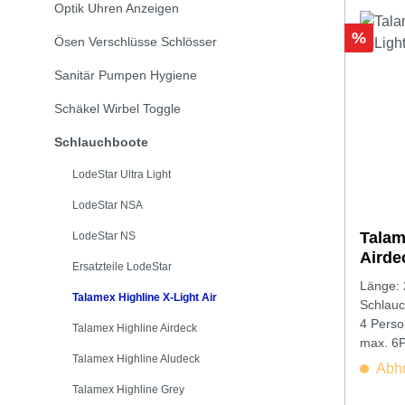
Optik Uhren Anzeigen
Rabatt
%
Ösen Verschlüsse Schlösser
Sanitär Pumpen Hygiene
Schäkel Wirbel Toggle
Schlauchboote
LodeStar Ultra Light
LodeStar NSA
Talam
LodeStar NS
Airde
Ersatzteile LodeStar
Länge: 
Talamex Highline X-Light Air
4 Perso
Talamex Highline Airdeck
max. 6
Talamex Highline Aludeck
Abho
Talamex Highline Grey