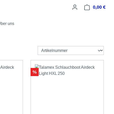
0,00 €
Ware
ber uns
Rabatt
%