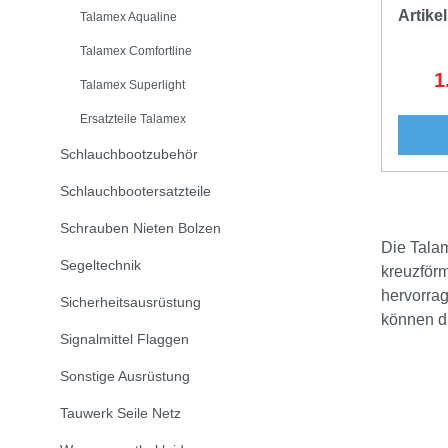
Artik
Talamex Aqualine
Talamex Comfortline
1
V
Talamex Superlight
Ersatzteile Talamex
Schlauchbootzubehör
Schlauchbootersatzteile
Schrauben Nieten Bolzen
Die Tala
Segeltechnik
kreuzförm
hervorrag
Sicherheitsausrüstung
können di
Signalmittel Flaggen
Sonstige Ausrüstung
Tauwerk Seile Netz