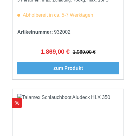
Abholbereit in ca. 5-7 Werktagen
Artikelnummer:
932002
1.869,00 €
Verkaufspreis:
Regulärer Preis:
1.969,00 €
zum Produkt
Rabatt
%