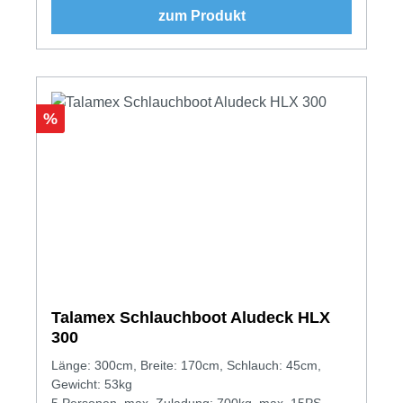
zum Produkt
Rabatt
%
Talamex Schlauchboot Aludeck HLX
300
Länge: 300cm, Breite: 170cm, Schlauch: 45cm,
Gewicht: 53kg
5 Personen, max. Zuladung: 700kg, max. 15PS