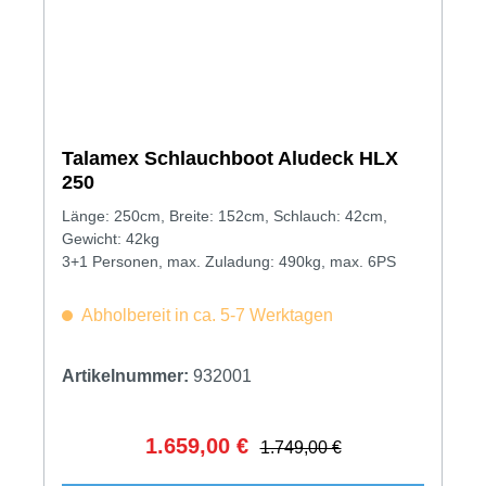
Talamex Schlauchboot Aludeck HLX
250
Länge: 250cm, Breite: 152cm, Schlauch: 42cm,
Gewicht: 42kg
3+1 Personen, max. Zuladung: 490kg, max. 6PS
Abholbereit in ca. 5-7 Werktagen
Artikelnummer:
932001
1.659,00 €
Verkaufspreis:
Regulärer Preis:
1.749,00 €