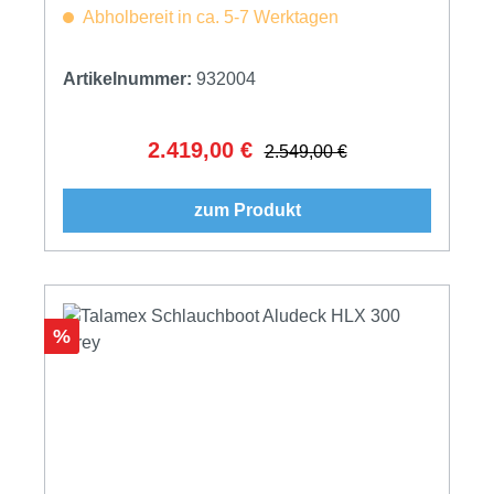
Abholbereit in ca. 5-7 Werktagen
Artikelnummer:
932004
2.419,00 €
Verkaufspreis:
Regulärer Preis:
2.549,00 €
zum Produkt
Rabatt
%