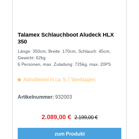
Talamex Schlauchboot Aludeck HLX
350
Länge: 350cm, Breite: 170cm, Schlauch: 45cm,
Gewicht: 62kg
6 Personen, max. Zuladung: 725kg, max. 20PS
Abholbereit in ca. 5-7 Werktagen
Artikelnummer:
932003
2.089,00 €
Verkaufspreis:
Regulärer Preis:
2.199,00 €
zum Produkt