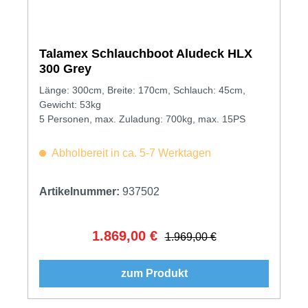
Talamex Schlauchboot Aludeck HLX
300 Grey
Länge: 300cm, Breite: 170cm, Schlauch: 45cm,
Gewicht: 53kg
5 Personen, max. Zuladung: 700kg, max. 15PS
Abholbereit in ca. 5-7 Werktagen
Artikelnummer:
937502
1.869,00 €
Verkaufspreis:
Regulärer Preis:
1.969,00 €
zum Produkt