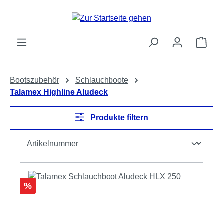
Zum Hauptinhalt springen
Ware
Bootszubehör
Schlauchboote
Talamex Highline Aludeck
Produkte filtern
Rabatt
%