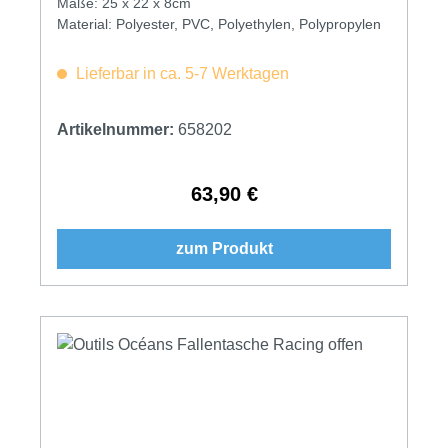
Maße: 25 x 22 x 8cm
Material: Polyester, PVC, Polyethylen, Polypropylen
Lieferbar in ca. 5-7 Werktagen
Artikelnummer:
658202
63,90 €
Regulärer Preis:
zum Produkt