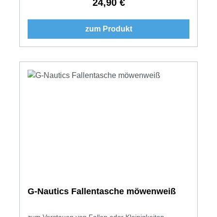
24,90 €
Regulärer Preis:
zum Produkt
G-Nautics Fallentasche möwenweiß
zum Verstauen von Fallen oder Kleinigkeiten