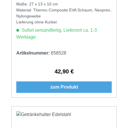
Maße: 27 x 13 x 10 cm
Material: Thermo Composite EVA Schaum, Neopren,
Nylongewebe
Lieferung ohne Kurbel.
Sofort versandfertig, Lieferzeit ca. 1-3
Werktage
Artikelnummer:
658528
42,90 €
Regulärer Preis:
zum Produkt