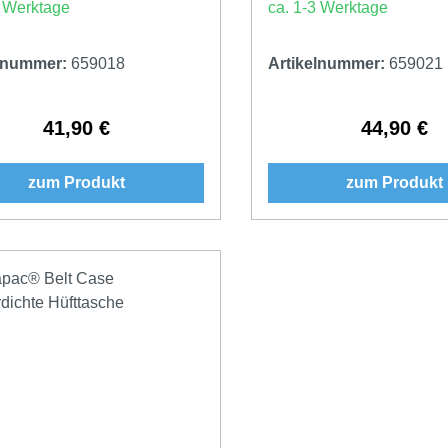
3 Werktage
ca. 1-3 Werktage
elnummer:
659018
Artikelnummer:
659021
41,90 €
44,90 €
Regulärer Preis:
Regulärer 
zum Produkt
zum Produkt