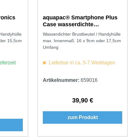
ronics
aquapac® Smartphone Plus
Case wasserdichte
Handytasche
 Handyhülle
Wasserdichter Brustbeutel / Handyhülle
der 15,5cm
max. Innenmaß: 16 x 9cm oder 17,5cm
Umfang
eferzeit
Lieferbar in ca. 5-7 Werktagen
Artikelnummer:
659016
39,90 €
Regulärer Preis:
Preis:
zum Produkt