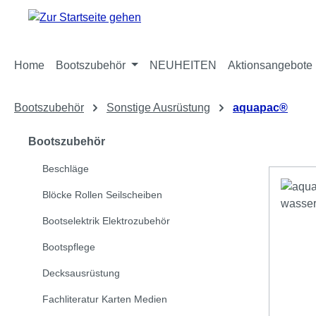
m Hauptinhalt springen
Zur Suche springen
Zur Hauptnavigation springen
Home
Bootszubehör
NEUHEITEN
Aktionsangebote
Bootszubehör
Sonstige Ausrüstung
aquapac®
Bootszubehör
Beschläge
Blöcke Rollen Seilscheiben
Bootselektrik Elektrozubehör
Bootspflege
Decksausrüstung
Fachliteratur Karten Medien