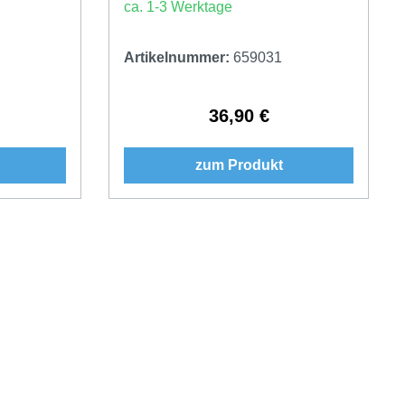
ca. 1-3 Werktage
Artikelnummer:
659031
36,90 €
Preis:
Regulärer Preis:
zum Produkt