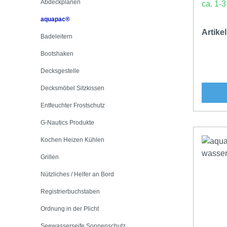
Abdeckplanen
ca. 1-
aquapac®
Artik
Badeleitern
Bootshaken
Decksgestelle
Decksmöbel Sitzkissen
Entfeuchter Frostschutz
G-Nautics Produkte
Kochen Heizen Kühlen
Grillen
Nützliches / Helfer an Bord
Registrierbuchstaben
Ordnung in der Plicht
Seewasserseife Sonnenschutz