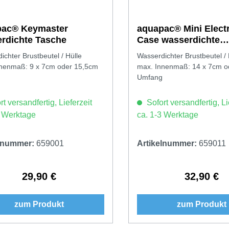
pac® Keymaster
aquapac® Mini Elect
rdichte Tasche
Case wasserdichte
Handytasche
ichter Brustbeutel / Hülle
Wasserdichter Brustbeutel /
nenmaß: 9 x 7cm oder 15,5cm
max. Innenmaß: 14 x 7cm o
Umfang
t versandfertig, Lieferzeit
Sofort versandfertig, Li
3 Werktage
ca. 1-3 Werktage
elnummer:
659001
Artikelnummer:
659011
29,90 €
32,90 €
Regulärer Preis:
Regulärer 
zum Produkt
zum Produkt