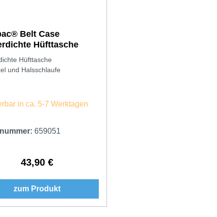
ac® Belt Case
rdichte Hüfttasche
ichte Hüfttasche
tel und Halsschlaufe
erbar in ca. 5-7 Werktagen
elnummer:
659051
43,90 €
Regulärer Preis:
zum Produkt