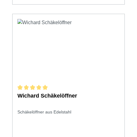
Durchschnittliche Bewertung von 5 von 5 Sternen
Wichard Schäkelöffner
Schäkelöffner aus Edelstahl