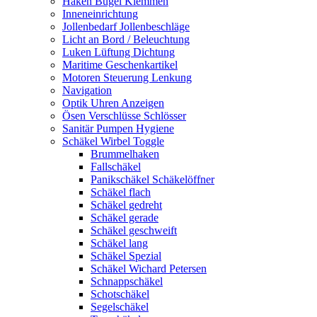
Haken Bügel Klemmen
Inneneinrichtung
Jollenbedarf Jollenbeschläge
Licht an Bord / Beleuchtung
Luken Lüftung Dichtung
Maritime Geschenkartikel
Motoren Steuerung Lenkung
Navigation
Optik Uhren Anzeigen
Ösen Verschlüsse Schlösser
Sanitär Pumpen Hygiene
Schäkel Wirbel Toggle
Brummelhaken
Fallschäkel
Panikschäkel Schäkelöffner
Schäkel flach
Schäkel gedreht
Schäkel gerade
Schäkel geschweift
Schäkel lang
Schäkel Spezial
Schäkel Wichard Petersen
Schnappschäkel
Schotschäkel
Segelschäkel