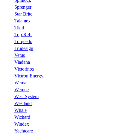
Spinlock
Sprenger
Star Brite
Talamex
Tikal
Top-Reff
Torqeedo
Trudesign
Vetus
Viadana
Victorinox
Victron Energy
Wema
Wempe
West System
Westland
Whale
Wichard
Windex
Yachtcare