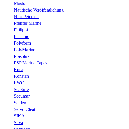
Musto
Nautische Veröffentlichung
Niro Petersen
Pfeiffer Marine
Philippi
Plastimo
Polyform
PolyMarine
Prasolux
PSP Marine Tapes
Roca
Ronstan
RWO
SeaSure
Secumar
Selden
Servo Cleat
SIKA
Silva