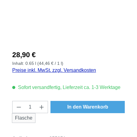
Regulärer Preis:
28,90 €
Inhalt:
0.65 l
(44,46 € / 1 l)
Preise inkl. MwSt. zzgl. Versandkosten
Sofort versandfertig, Lieferzeit ca. 1-3 Werktage
Produkt Anzahl: Gib den gewünschten Wert
In den Warenkorb
Flasche