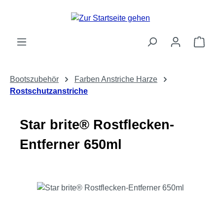
Zum Hauptinhalt springen
Ware
Bootszubehör
Farben Anstriche Harze
Rostschutzanstriche
Star brite® Rostflecken-
Entferner 650ml
Bildergalerie überspringen