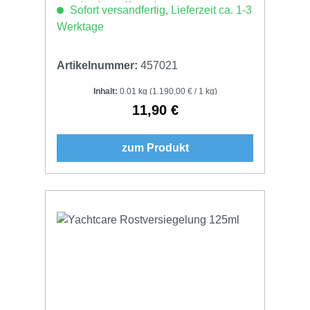
zuverlässig vor Korrosion.
Sofort versandfertig, Lieferzeit ca. 1-3
Werktage
Artikelnummer:
457021
Inhalt:
0.01 kg
(1.190,00 € / 1 kg)
11,90 €
Regulärer Preis:
zum Produkt