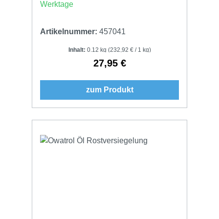
Werktage
Artikelnummer:
457041
Inhalt:
0.12 kg
(232,92 € / 1 kg)
27,95 €
Regulärer Preis:
zum Produkt