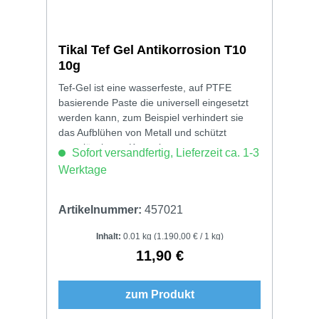
Tikal Tef Gel Antikorrosion T10
10g
Tef-Gel ist eine wasserfeste, auf PTFE
basierende Paste die universell eingesetzt
werden kann, zum Beispiel verhindert sie
das Aufblühen von Metall und schützt
zuverlässig vor Korrosion.
Sofort versandfertig, Lieferzeit ca. 1-3
Werktage
Artikelnummer:
457021
Inhalt:
0.01 kg
(1.190,00 € / 1 kg)
11,90 €
Regulärer Preis:
zum Produkt