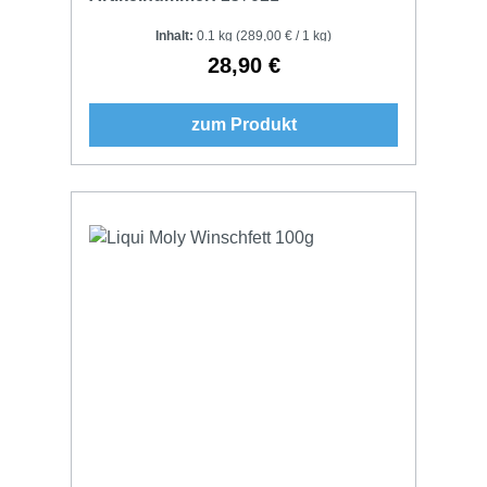
Inhalt:
0.1 kg
(289,00 € / 1 kg)
28,90 €
Regulärer Preis:
zum Produkt