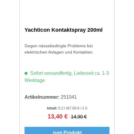
Yachticon Kontaktspray 200ml
Gegen nässebedingte Probleme bei
elektrischen Anlagen und Kontakten.
Sofort versandfertig, Lieferzeit ca. 1-3
Werktage
Artikelnummer:
251041
Inhalt:
0.2 l
(67,00 € / 1 l)
13,40 €
Verkaufspreis:
Regulärer Preis:
14,90 €
zum Produkt