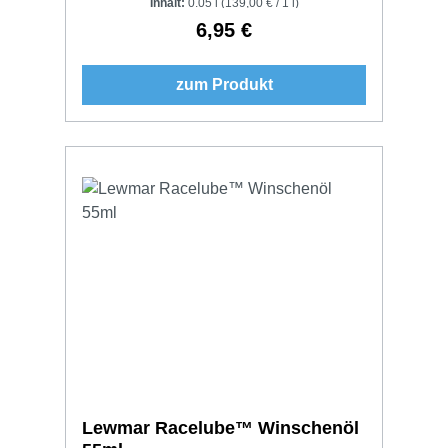
Inhalt:
0.05 l
(139,00 € / 1 l)
6,95 €
Regulärer Preis:
zum Produkt
Lewmar Racelube™ Winschenöl