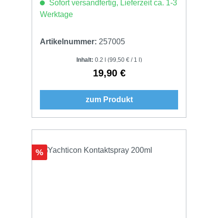
Sofort versandfertig, Lieferzeit ca. 1-3
Werktage
Artikelnummer:
257005
Inhalt:
0.2 l
(99,50 € / 1 l)
19,90 €
Regulärer Preis:
zum Produkt
Rabatt
%