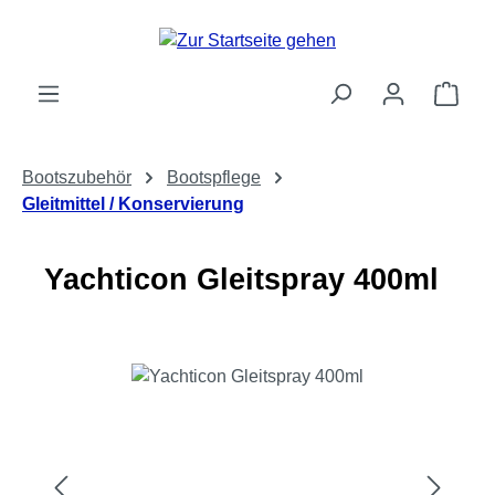
Zum Hauptinhalt springen
Ware
Bootszubehör
Bootspflege
Gleitmittel / Konservierung
Yachticon Gleitspray 400ml
Bildergalerie überspringen