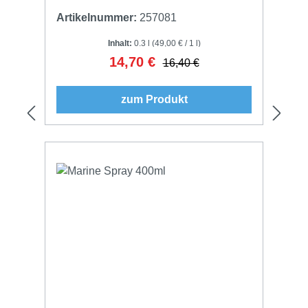
Artikelnummer:
257081
Inhalt:
0.3 l
(49,00 € / 1 l)
14,70 €
Verkaufspreis:
Regulärer Preis:
16,40 €
zum Produkt