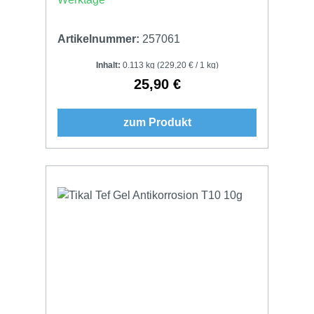
Artikelnummer:
257061
Inhalt:
0.113 kg
(229,20 € / 1 kg)
25,90 €
Regulärer Preis:
zum Produkt