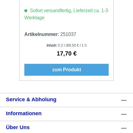
Sofort versandfertig, Lieferzeit ca. 1-3
Werktage
Artikelnummer:
251037
Inhalt:
0.2 l
(88,50 € / 1 l)
17,70 €
Regulärer Preis:
zum Produkt
Service & Abholung
Informationen
Über Uns