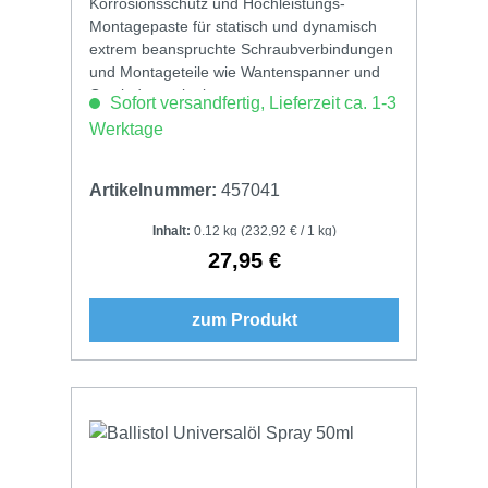
Korrosionsschutz und Hochleistungs-
Montagepaste für statisch und dynamisch
extrem beanspruchte Schraubverbindungen
und Montageteile wie Wantenspanner und
Gewindeterminals.
Sofort versandfertig, Lieferzeit ca. 1-3
Werktage
Artikelnummer:
457041
Inhalt:
0.12 kg
(232,92 € / 1 kg)
27,95 €
Regulärer Preis:
zum Produkt