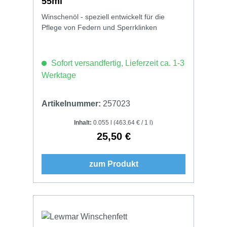
55ml
Winschenöl - speziell entwickelt für die
Pflege von Federn und Sperrklinken
Sofort versandfertig, Lieferzeit ca. 1-3
Werktage
Artikelnummer:
257023
Inhalt:
0.055 l
(463,64 € / 1 l)
25,50 €
Regulärer Preis:
zum Produkt