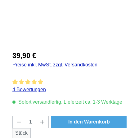
Regulärer Preis:
39,90 €
Preise inkl. MwSt. zzgl. Versandkosten
Durchschnittliche Bewertung von 5 von 5 Sternen
4 Bewertungen
Sofort versandfertig, Lieferzeit ca. 1-3 Werktage
Produkt Anzahl: Gib den gewünschten Wert
In den Warenkorb
Stück