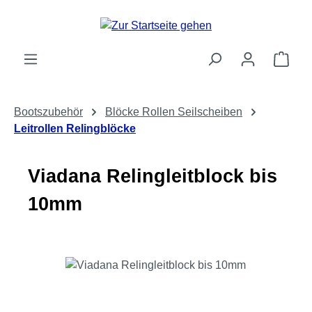
Zum Hauptinhalt springen
Ware
Bootszubehör
Blöcke Rollen Seilscheiben
Leitrollen Relingblöcke
Viadana Relingleitblock bis
10mm
Bildergalerie überspringen