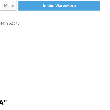
Anzahl: Gib den gewünschten Wert ein oder
Meter
In den Warenkorb
er:
952373
A"