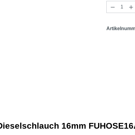
Produkt 
Artikelnumm
s Dieselschlauch 16mm FUHOSE16