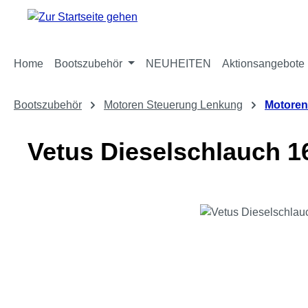
m Hauptinhalt springen
Zur Suche springen
Zur Hauptnavigation springen
Home
Bootszubehör
NEUHEITEN
Aktionsangebote
Bootszubehör
Motoren Steuerung Lenkung
Motoren
Vetus Dieselschlauch
Bildergalerie überspringen