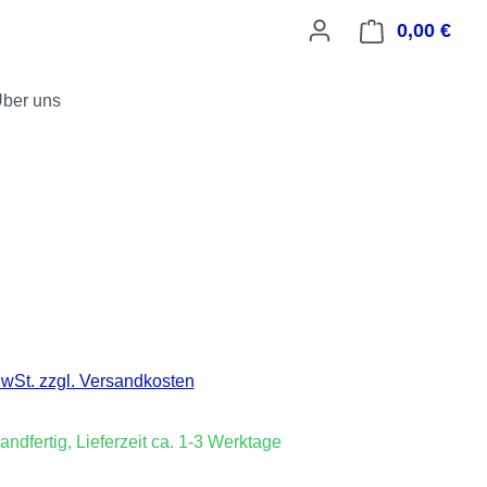
0,00 €
Ware
ber uns
is:
€
MwSt. zzgl. Versandkosten
andfertig, Lieferzeit ca. 1-3 Werktage