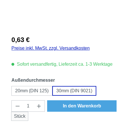
Regulärer Preis:
0,63 €
Preise inkl. MwSt. zzgl. Versandkosten
Sofort versandfertig, Lieferzeit ca. 1-3 Werktage
auswählen
Außendurchmesser
20mm (DIN 125)
30mm (DIN 9021)
Produkt Anzahl: Gib den gewünschten Wert
In den Warenkorb
Stück