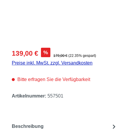
Verkaufspreis:
%
139,00 €
Regulärer Preis:
179,00 €
(22.35% gespart)
Preise inkl. MwSt. zzgl. Versandkosten
Bitte erfragen Sie die Verfügbarkeit
Artikelnummer:
557501
Beschreibung