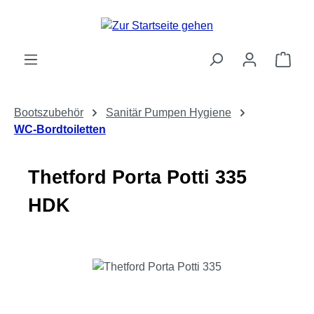
Zum Hauptinhalt springen
Ware
Bootszubehör
Sanitär Pumpen Hygiene
WC-Bordtoiletten
Thetford Porta Potti 335
HDK
Bildergalerie überspringen