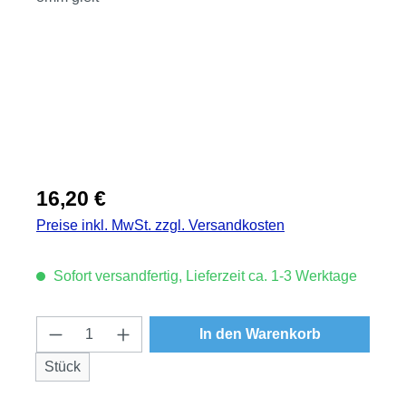
Regulärer Preis:
16,20 €
Preise inkl. MwSt. zzgl. Versandkosten
Sofort versandfertig, Lieferzeit ca. 1-3 Werktage
Produkt Anzahl: Gib den gewünschten Wert
In den Warenkorb
Stück