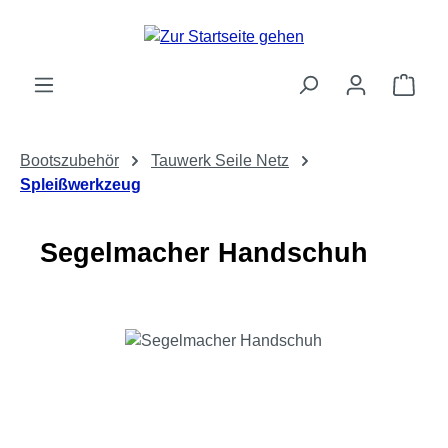
Zum Hauptinhalt springen
Ware
Bootszubehör
Tauwerk Seile Netz
Spleißwerkzeug
Segelmacher Handschuh
Bildergalerie überspringen