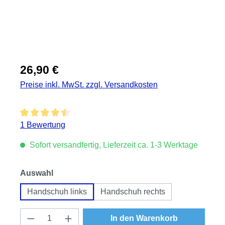
Regulärer Preis:
26,90 €
Preise inkl. MwSt. zzgl. Versandkosten
Durchschnittliche Bewertung von 4.5 von 5 Sternen
1 Bewertung
Sofort versandfertig, Lieferzeit ca. 1-3 Werktage
auswählen
Auswahl
Handschuh links
Handschuh rechts
Produkt Anzahl: Gib den gewünschten Wert
In den Warenkorb