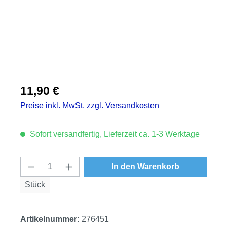
Regulärer Preis:
11,90 €
Preise inkl. MwSt. zzgl. Versandkosten
Sofort versandfertig, Lieferzeit ca. 1-3 Werktage
Produkt Anzahl: Gib den gewünschten Wert
In den Warenkorb
Stück
Artikelnummer:
276451