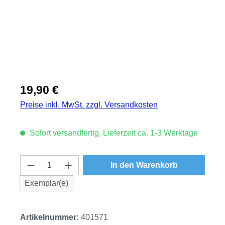
Regulärer Preis:
19,90 €
Preise inkl. MwSt. zzgl. Versandkosten
Sofort versandfertig, Lieferzeit ca. 1-3 Werktage
Produkt Anzahl: Gib den gewünschten Wert
In den Warenkorb
Exemplar(e)
Artikelnummer:
401571