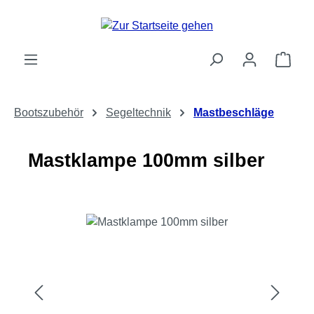
Zum Hauptinhalt springen
Ware
Bootszubehör
Segeltechnik
Mastbeschläge
Mastklampe 100mm silber
Bildergalerie überspringen