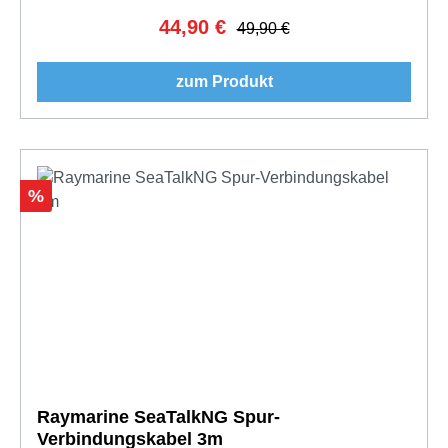
44,90 €
Verkaufspreis:
Regulärer Preis:
49,90 €
zum Produkt
Rabatt
%
Raymarine SeaTalkNG Spur-
Verbindungskabel 3m