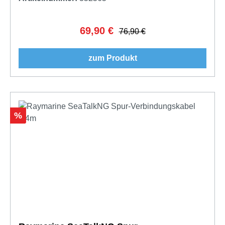
69,90 €
Verkaufspreis:
Regulärer Preis:
76,90 €
zum Produkt
Rabatt
%