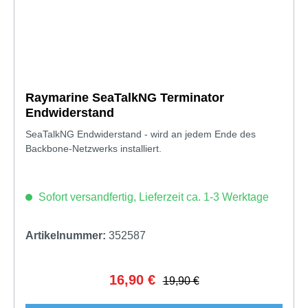
Raymarine SeaTalkNG Terminator
Endwiderstand
SeaTalkNG Endwiderstand - wird an jedem Ende des
Backbone-Netzwerks installiert.
Sofort versandfertig, Lieferzeit ca. 1-3 Werktage
Artikelnummer:
352587
16,90 €
Verkaufspreis:
Regulärer Preis:
19,90 €