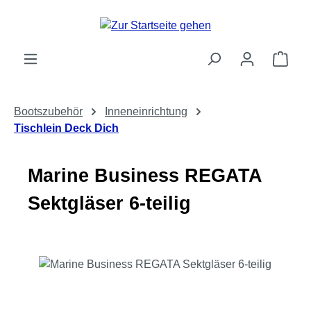
Zum Hauptinhalt springen
Ware
Bootszubehör
Inneneinrichtung
Tischlein Deck Dich
Marine Business REGATA
Sektgläser 6-teilig
Bildergalerie überspringen