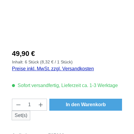
Regulärer Preis:
49,90 €
Inhalt:
6 Stück
(8,32 € / 1 Stück)
Preise inkl. MwSt. zzgl. Versandkosten
Sofort versandfertig, Lieferzeit ca. 1-3 Werktage
Produkt Anzahl: Gib den gewünschten Wert
In den Warenkorb
Set(s)