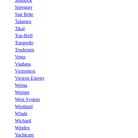
Spinlock
Sprenger
Star Brite
Talamex
Tikal
Top-Reff
Torqeedo
Trudesign
Vetus
Viadana
Victorinox
Victron Energy
Wema
Wempe
West System
Westland
Whale
Wichard
Windex
Yachtcare