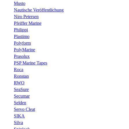
Musto
Nautische Veröffentlichung
Niro Petersen
Pfeiffer Marine
Philippi
Plastimo
Polyform
PolyMarine
Prasolux
PSP Marine Tapes
Roca
Ronstan
RWO
SeaSure
Secumar
Selden
Servo Cleat
SIKA
Silva