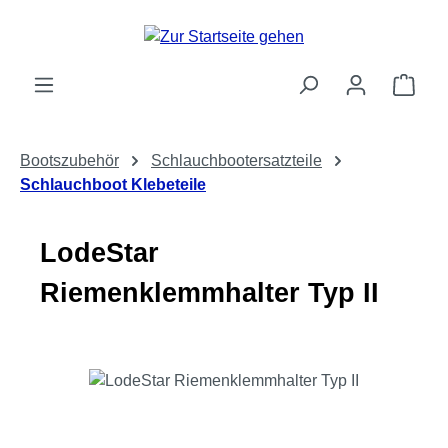
Zum Hauptinhalt springen
Ware
Bootszubehör
Schlauchbootersatzteile
Schlauchboot Klebeteile
LodeStar
Riemenklemmhalter Typ II
Bildergalerie überspringen