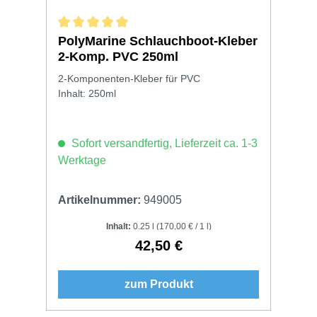
Durchschnittliche Bewertung von 5 von 5 Sternen
PolyMarine Schlauchboot-Kleber
2-Komp. PVC 250ml
2-Komponenten-Kleber für PVC
Inhalt: 250ml
Sofort versandfertig, Lieferzeit ca. 1-3
Werktage
Artikelnummer:
949005
Inhalt:
0.25 l
(170,00 € / 1 l)
42,50 €
Regulärer Preis:
zum Produkt