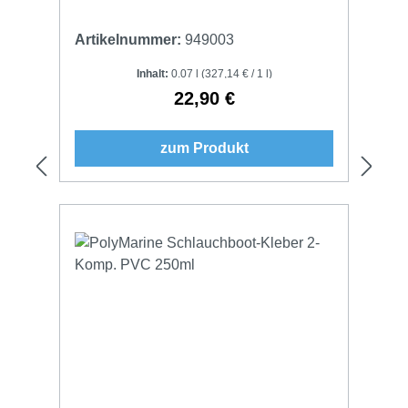
Artikelnummer:
949003
Inhalt:
0.07 l
(327,14 € / 1 l)
22,90 €
Regulärer Preis:
zum Produkt