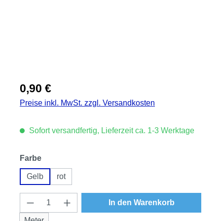
Regulärer Preis:
0,90 €
Preise inkl. MwSt. zzgl. Versandkosten
Sofort versandfertig, Lieferzeit ca. 1-3 Werktage
auswählen
Farbe
Gelb
rot
Produkt Anzahl: Gib den gewünschten Wert
In den Warenkorb
Meter