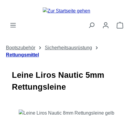
Zum Hauptinhalt springen
Ware
Bootszubehör
Sicherheitsausrüstung
Rettungsmittel
Leine Liros Nautic 5mm
Rettungsleine
Bildergalerie überspringen