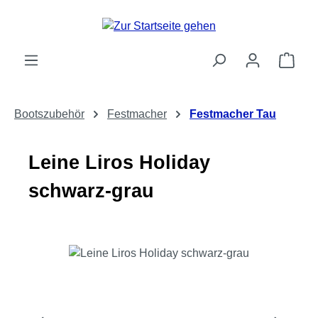
Zum Hauptinhalt springen
Ware
Bootszubehör
Festmacher
Festmacher Tau
Leine Liros Holiday
schwarz-grau
Bildergalerie überspringen