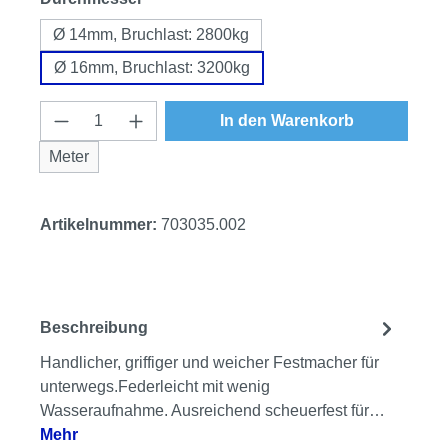
Ø 14mm, Bruchlast: 2800kg
Ø 16mm, Bruchlast: 3200kg
Produkt Anzahl: Gib den gewünschten Wert
In den Warenkorb
Meter
Artikelnummer:
703035.002
Beschreibung
Handlicher, griffiger und weicher Festmacher für
unterwegs.Federleicht mit wenig
Wasseraufnahme. Ausreichend scheuerfest für…
Mehr