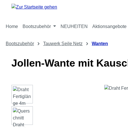
m Hauptinhalt springen
Zur Suche springen
Zur Hauptnavigation springen
Home
Bootszubehör
NEUHEITEN
Aktionsangebote
Bootszubehör
Tauwerk Seile Netz
Wanten
Jollen-Wante mit Kaus
Bildergalerie überspringen