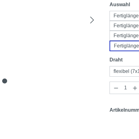
aus
Auswahl
Fertiglänge
Fertiglänge
Fertiglänge
Fertigläng
auswä
Draht
flexibel (7x
Produkt 
Artikelnumm