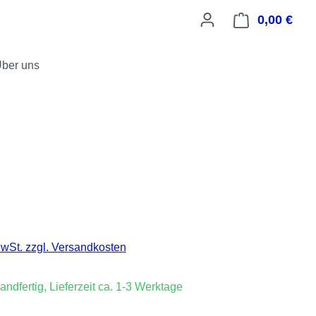
0,00 €
Ware
ber uns
is:
€
MwSt. zzgl. Versandkosten
andfertig, Lieferzeit ca. 1-3 Werktage