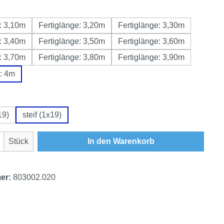
wählen
: 3,10m
Fertiglänge: 3,20m
Fertiglänge: 3,30m
: 3,40m
Fertiglänge: 3,50m
Fertiglänge: 3,60m
: 3,70m
Fertiglänge: 3,80m
Fertiglänge: 3,90m
e: 4m
hlen
19)
steif (1x19)
Anzahl: Gib den gewünschten Wert ein oder
Stück
In den Warenkorb
er:
803002.020