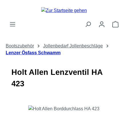
Zum Hauptinhalt springen
Ware
Bootszubehör
Jollenbedarf Jollenbeschläge
Lenzer Ösfass Schwamm
Holt Allen Lenzventil HA
423
Bildergalerie überspringen