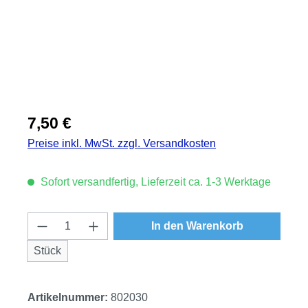
Regulärer Preis:
7,50 €
Preise inkl. MwSt. zzgl. Versandkosten
Sofort versandfertig, Lieferzeit ca. 1-3 Werktage
Produkt Anzahl: Gib den gewünschten Wert
In den Warenkorb
Stück
Artikelnummer:
802030