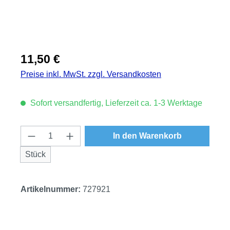
Regulärer Preis:
11,50 €
Preise inkl. MwSt. zzgl. Versandkosten
Sofort versandfertig, Lieferzeit ca. 1-3 Werktage
Produkt Anzahl: Gib den gewünschten Wert
In den Warenkorb
Stück
Artikelnummer:
727921