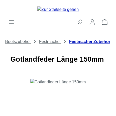
Zum Hauptinhalt springen
Ware
Bootszubehör
Festmacher
Festmacher Zubehör
Gotlandfeder Länge 150mm
Bildergalerie überspringen