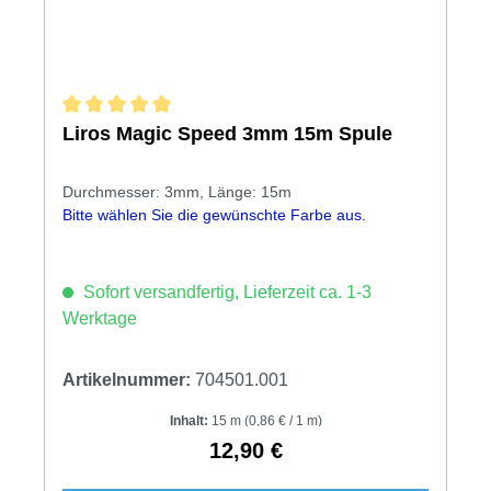
Durchschnittliche Bewertung von 5 von 5 Sternen
Liros Magic Speed 3mm 15m Spule
Durchmesser: 3mm, Länge: 15m
Bitte wählen Sie die gewünschte Farbe aus.
Sofort versandfertig, Lieferzeit ca. 1-3
Werktage
Artikelnummer:
704501.001
Inhalt:
15 m
(0,86 € / 1 m)
12,90 €
Regulärer Preis: