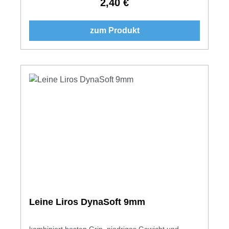
2,40 €
Regulärer Preis:
zum Produkt
Leine Liros DynaSoft 9mm
kombiniert besten Grip, niedriges Gewicht und