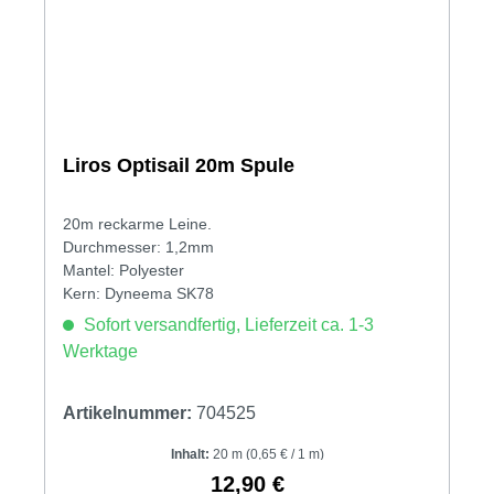
Liros Optisail 20m Spule
20m reckarme Leine.
Durchmesser: 1,2mm
Mantel: Polyester
Kern: Dyneema SK78
Sofort versandfertig, Lieferzeit ca. 1-3
Werktage
Artikelnummer:
704525
Inhalt:
20 m
(0,65 € / 1 m)
12,90 €
Regulärer Preis: