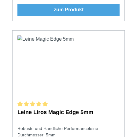
zum Produkt
Durchschnittliche Bewertung von 5 von 5 Sternen
Leine Liros Magic Edge 5mm
Robuste und Handliche Performanceleine
Durchmesser: 5mm