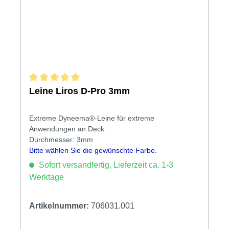
Durchschnittliche Bewertung von 5 von 5 Sternen
Leine Liros D-Pro 3mm
Extreme Dyneema®-Leine für extreme
Anwendungen an Deck.
Durchmesser: 3mm
Bitte wählen Sie die gewünschte Farbe.
Sofort versandfertig, Lieferzeit ca. 1-3
Werktage
Artikelnummer:
706031.001