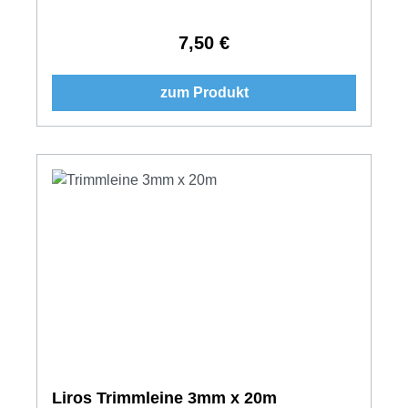
7,50 €
Regulärer Preis:
zum Produkt
Liros Trimmleine 3mm x 20m