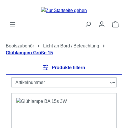
Zum Hauptinhalt springen
Ware
Bootszubehör
Licht an Bord / Beleuchtung
Glühlampen Größe 15
Produkte filtern