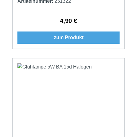
Artikelnummer:
231322
4,90 €
Regulärer Preis:
zum Produkt