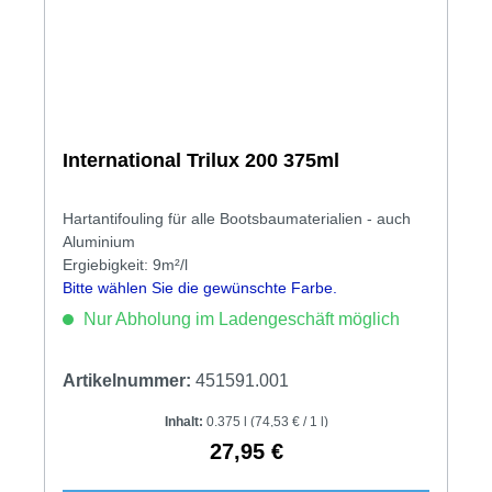
International Trilux 200 375ml
Hartantifouling für alle Bootsbaumaterialien - auch
Aluminium
Ergiebigkeit: 9m²/l
Bitte wählen Sie die gewünschte Farbe.
Nur Abholung im Ladengeschäft möglich
Artikelnummer:
451591.001
Inhalt:
0.375 l
(74,53 € / 1 l)
27,95 €
Regulärer Preis: