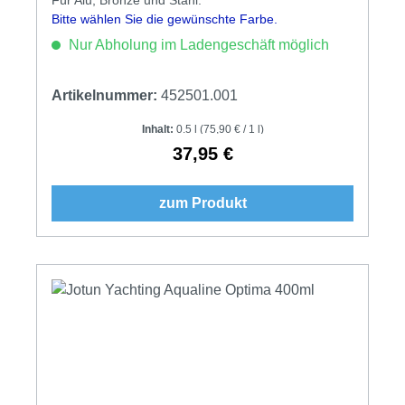
Bitte wählen Sie die gewünschte Farbe.
Nur Abholung im Ladengeschäft möglich
Artikelnummer:
452501.001
Inhalt:
0.5 l
(75,90 € / 1 l)
37,95 €
Regulärer Preis:
zum Produkt