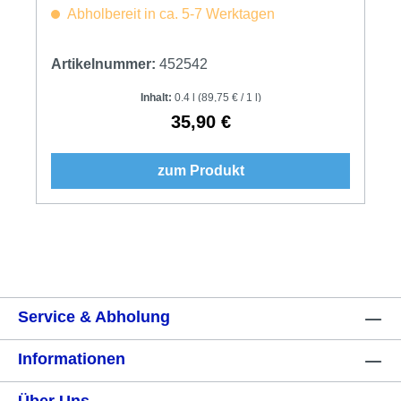
Abholbereit in ca. 5-7 Werktagen
Artikelnummer:
452542
Inhalt:
0.4 l
(89,75 € / 1 l)
35,90 €
Regulärer Preis:
zum Produkt
Service & Abholung
Informationen