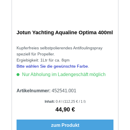
Jotun Yachting Aqualine Optima 400ml
Kupferfreies selbstpolierendes Antifoulingspray
speziell für Propeller.
Ergiebigkeit: 1Ltr für ca. 8qm
Bitte wählen Sie die gewünschte Farbe.
Nur Abholung im Ladengeschäft möglich
Artikelnummer:
452541.001
Inhalt:
0.4 l
(112,25 € / 1 l)
44,90 €
Regulärer Preis:
zum Produkt