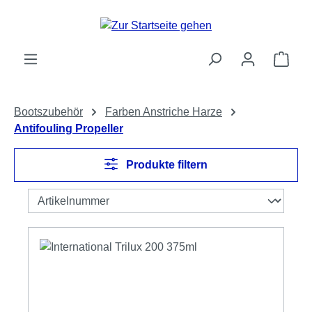
Zum Hauptinhalt springen
Ware
Bootszubehör
Farben Anstriche Harze
Antifouling Propeller
Produkte filtern