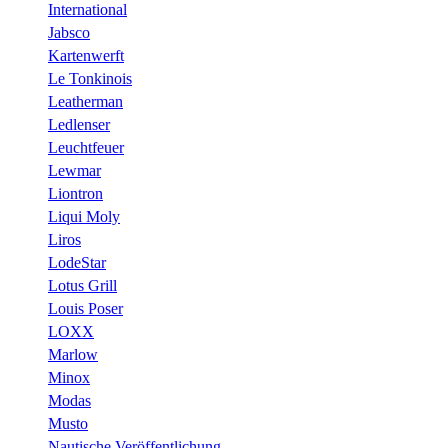
International
Jabsco
Kartenwerft
Le Tonkinois
Leatherman
Ledlenser
Leuchtfeuer
Lewmar
Liontron
Liqui Moly
Liros
LodeStar
Lotus Grill
Louis Poser
LOXX
Marlow
Minox
Modas
Musto
Nautische Veröffentlichung