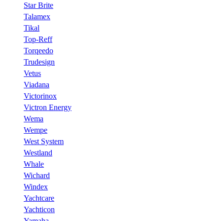
Star Brite
Talamex
Tikal
Top-Reff
Torqeedo
Trudesign
Vetus
Viadana
Victorinox
Victron Energy
Wema
Wempe
West System
Westland
Whale
Wichard
Windex
Yachtcare
Yachticon
Yamaha