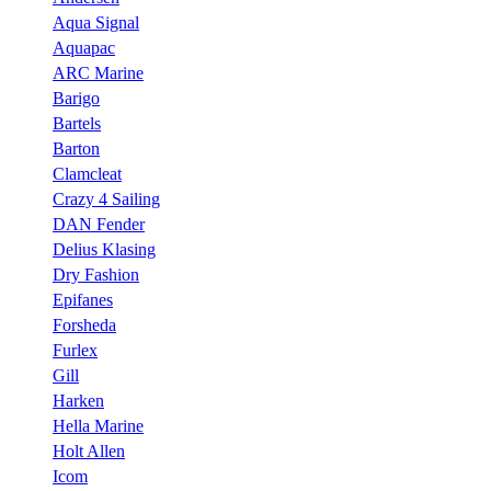
Aqua Signal
Aquapac
ARC Marine
Barigo
Bartels
Barton
Clamcleat
Crazy 4 Sailing
DAN Fender
Delius Klasing
Dry Fashion
Epifanes
Forsheda
Furlex
Gill
Harken
Hella Marine
Holt Allen
Icom