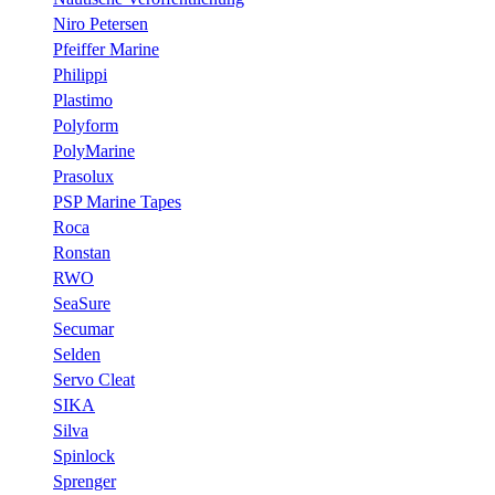
Niro Petersen
Pfeiffer Marine
Philippi
Plastimo
Polyform
PolyMarine
Prasolux
PSP Marine Tapes
Roca
Ronstan
RWO
SeaSure
Secumar
Selden
Servo Cleat
SIKA
Silva
Spinlock
Sprenger