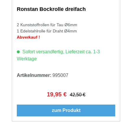
Ronstan Bockrolle dreifach
2 Kunststoffrollen für Tau Ø6mm
1 Edelstahlrolle für Draht Ø4mm
Abverkauf !
Sofort versandfertig, Lieferzeit ca. 1-3
Werktage
Artikelnummer:
995007
19,95 €
Verkaufspreis:
Regulärer Preis:
42,50 €
zum Produkt