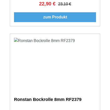
22,90 €
Verkaufspreis:
Regulärer Preis:
23,10 €
zum Produkt
Ronstan Bockrolle 8mm RF2379