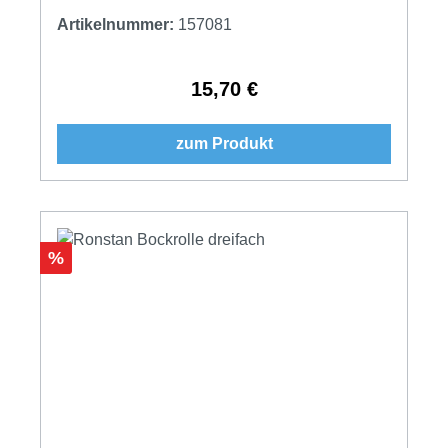
Artikelnummer:
157081
15,70 €
Regulärer Preis:
zum Produkt
Rabatt
%