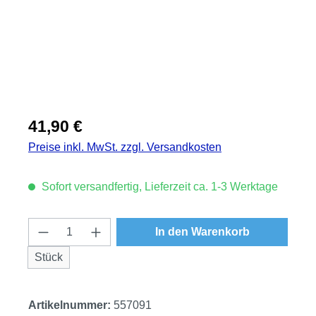
Regulärer Preis:
41,90 €
Preise inkl. MwSt. zzgl. Versandkosten
Sofort versandfertig, Lieferzeit ca. 1-3 Werktage
Produkt Anzahl: Gib den gewünschten Wert
In den Warenkorb
Stück
Artikelnummer:
557091