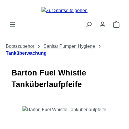
Zum Hauptinhalt springen
Ware
Bootszubehör
Sanitär Pumpen Hygiene
Tanküberwachung
Barton Fuel Whistle
Tanküberlaufpfeife
Bildergalerie überspringen