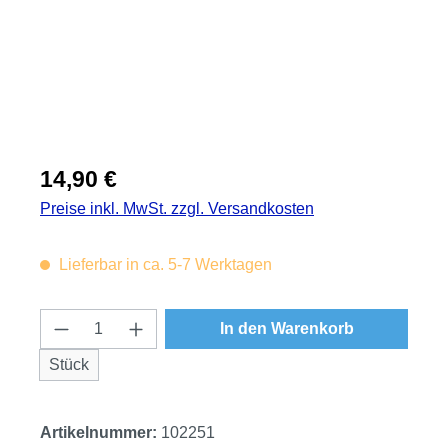
Regulärer Preis:
14,90 €
Preise inkl. MwSt. zzgl. Versandkosten
Lieferbar in ca. 5-7 Werktagen
Produkt Anzahl: Gib den gewünschten Wert
In den Warenkorb
Stück
Artikelnummer:
102251