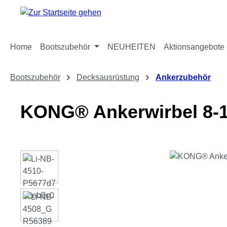
m Hauptinhalt springen
Zur Suche springen
Zur Hauptnavigation springen
Home
Bootszubehör
NEUHEITEN
Aktionsangebote
Bootszubehör
Decksausrüstung
Ankerzubehör
KONG® Ankerwirbel 8
Bildergalerie überspringen