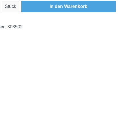
Anzahl: Gib den gewünschten Wert ein oder
Stück
In den Warenkorb
er:
303502