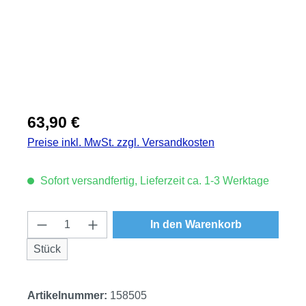
Regulärer Preis:
63,90 €
Preise inkl. MwSt. zzgl. Versandkosten
Sofort versandfertig, Lieferzeit ca. 1-3 Werktage
Produkt Anzahl: Gib den gewünschten Wert
In den Warenkorb
Stück
Artikelnummer:
158505