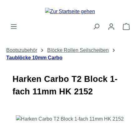
Zum Hauptinhalt springen
Ware
Bootszubehör
Blöcke Rollen Seilscheiben
Taublöcke 10mm Carbo
Harken Carbo T2 Block 1-
fach 11mm HK 2152
Bildergalerie überspringen