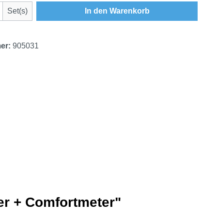
Anzahl: Gib den gewünschten Wert ein oder
Set(s)
In den Warenkorb
er:
905031
er + Comfortmeter"