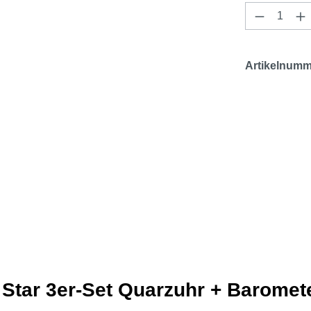
Produkt 
Artikelnumm
 Star 3er-Set Quarzuhr + Baromet