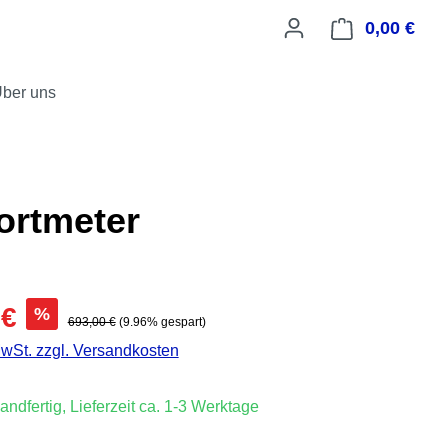
0,00 €
Ware
ber uns
ortmeter
:
 €
%
Regulärer Preis:
693,00 €
(9.96% gespart)
MwSt. zzgl. Versandkosten
andfertig, Lieferzeit ca. 1-3 Werktage