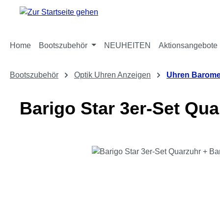
m Hauptinhalt springen
Zur Suche springen
Zur Hauptnavigation springen
Home
Bootszubehör
NEUHEITEN
Aktionsangebote
Bootszubehör
Optik Uhren Anzeigen
Uhren Barome
Barigo Star 3er-Set Qu
Bildergalerie überspringen