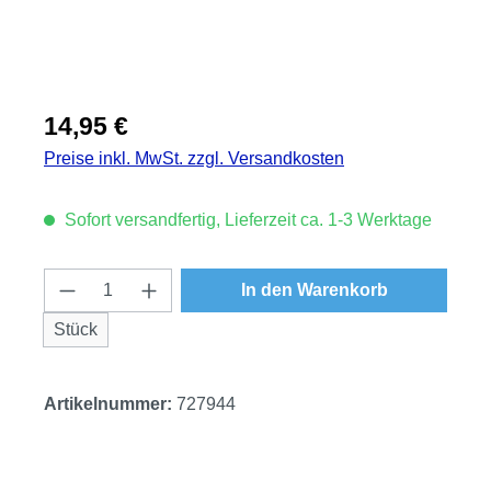
Regulärer Preis:
14,95 €
Preise inkl. MwSt. zzgl. Versandkosten
Sofort versandfertig, Lieferzeit ca. 1-3 Werktage
Produkt Anzahl: Gib den gewünschten Wert
In den Warenkorb
Stück
Artikelnummer:
727944