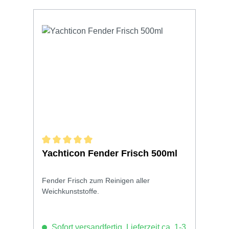
Durchschnittliche Bewertung von 5 von 5 Sternen
Yachticon Fender Frisch 500ml
Fender Frisch zum Reinigen aller
Weichkunststoffe.
Sofort versandfertig, Lieferzeit ca. 1-3