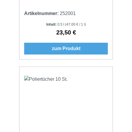
Artikelnummer:
252001
Inhalt:
0.5 l
(47,00 € / 1 l)
23,50 €
Regulärer Preis:
zum Produkt