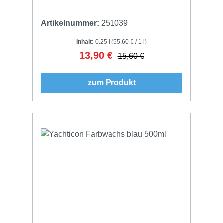
Artikelnummer:
251039
Inhalt:
0.25 l
(55,60 € / 1 l)
13,90 €
Verkaufspreis:
Regulärer Preis:
15,60 €
zum Produkt