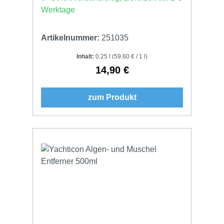
Werktage
Artikelnummer:
251035
Inhalt:
0.25 l
(59,60 € / 1 l)
14,90 €
Regulärer Preis:
zum Produkt