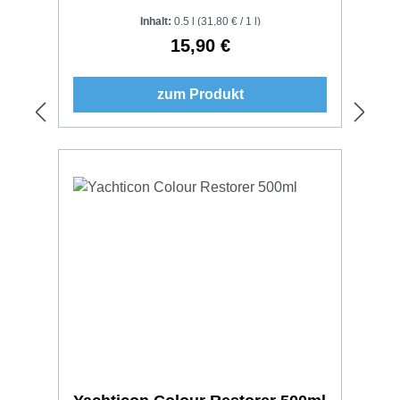
Inhalt:
0.5 l
(31,80 € / 1 l)
15,90 €
Regulärer Preis:
zum Produkt