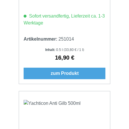
Sofort versandfertig, Lieferzeit ca. 1-3
Werktage
Artikelnummer:
251014
Inhalt:
0.5 l
(33,80 € / 1 l)
16,90 €
Regulärer Preis:
zum Produkt