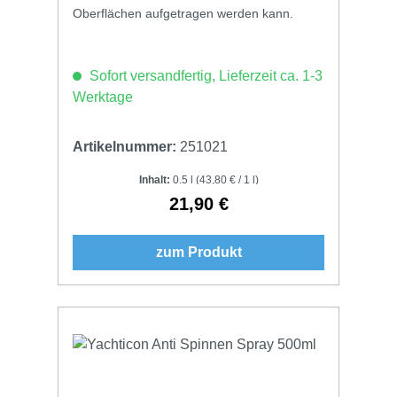
Oberflächen aufgetragen werden kann.
Sofort versandfertig, Lieferzeit ca. 1-3
Werktage
Artikelnummer:
251021
Inhalt:
0.5 l
(43,80 € / 1 l)
21,90 €
Regulärer Preis:
zum Produkt