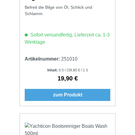
Befreit die Bilge von Öl, Schlick und
Schlamm.
Sofort versandfertig, Lieferzeit ca. 1-3
Werktage
Artikelnummer:
251010
Inhalt:
0.5 l
(39,80 € / 1 l)
19,90 €
Regulärer Preis:
zum Produkt