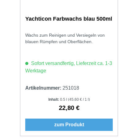
Yachticon Farbwachs blau 500ml
Wachs zum Reinigen und Versiegeln von
blauen Rümpfen und Oberflächen.
Sofort versandfertig, Lieferzeit ca. 1-3
Werktage
Artikelnummer:
251018
Inhalt:
0.5 l
(45,60 € / 1 l)
22,80 €
Regulärer Preis:
zum Produkt