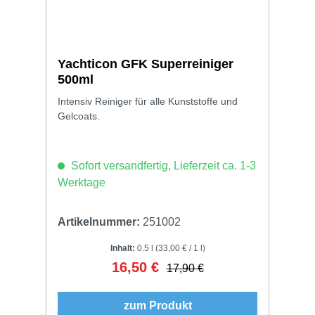
Yachticon GFK Superreiniger
500ml
Intensiv Reiniger für alle Kunststoffe und
Gelcoats.
Sofort versandfertig, Lieferzeit ca. 1-3
Werktage
Artikelnummer:
251002
Inhalt:
0.5 l
(33,00 € / 1 l)
16,50 €
Verkaufspreis:
Regulärer Preis:
17,90 €
zum Produkt