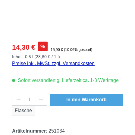
Verkaufspreis:
%
14,30 €
Regulärer Preis:
15,90 €
(10.06% gespart)
Inhalt:
0.5 l
(28,60 € / 1 l)
Preise inkl. MwSt. zzgl. Versandkosten
Sofort versandfertig, Lieferzeit ca. 1-3 Werktage
Produkt Anzahl: Gib den gewünschten Wert
In den Warenkorb
Flasche
Artikelnummer:
251034