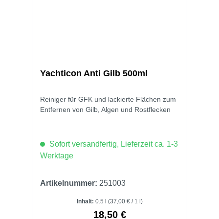
Yachticon Anti Gilb 500ml
Reiniger für GFK und lackierte Flächen zum
Entfernen von Gilb, Algen und Rostflecken
Sofort versandfertig, Lieferzeit ca. 1-3
Werktage
Artikelnummer:
251003
Inhalt:
0.5 l
(37,00 € / 1 l)
18,50 €
Regulärer Preis: