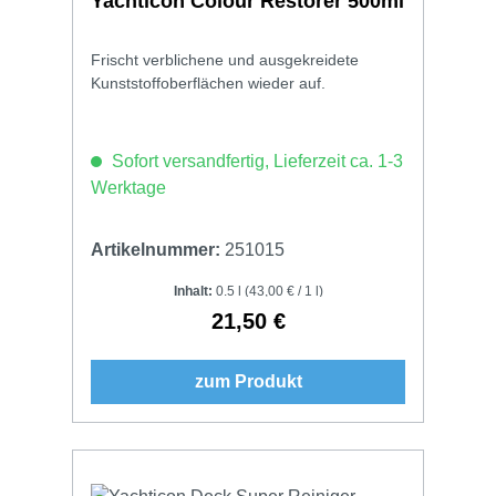
Yachticon Colour Restorer 500ml
Frischt verblichene und ausgekreidete
Kunststoffoberflächen wieder auf.
Sofort versandfertig, Lieferzeit ca. 1-3
Werktage
Artikelnummer:
251015
Inhalt:
0.5 l
(43,00 € / 1 l)
21,50 €
Regulärer Preis:
zum Produkt