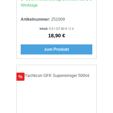
Werktage
Artikelnummer:
251009
Inhalt:
0.5 l
(37,80 € / 1 l)
18,90 €
Regulärer Preis:
zum Produkt
Rabatt
%