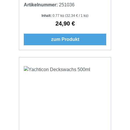
Artikelnummer:
251036
Inhalt:
0.77 kg
(32,34 € / 1 kg)
24,90 €
Regulärer Preis:
zum Produkt