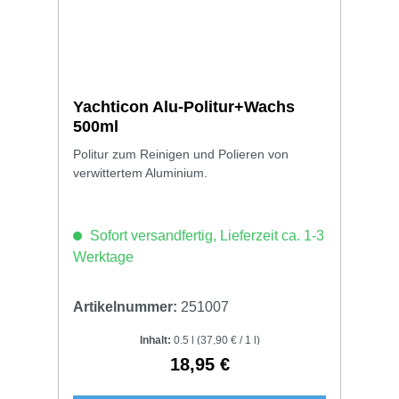
Yachticon Alu-Politur+Wachs
500ml
Politur zum Reinigen und Polieren von
verwittertem Aluminium.
Sofort versandfertig, Lieferzeit ca. 1-3
Werktage
Artikelnummer:
251007
Inhalt:
0.5 l
(37,90 € / 1 l)
18,95 €
Regulärer Preis: