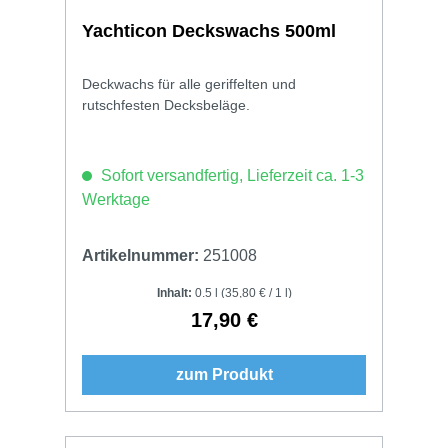
Yachticon Deckswachs 500ml
Deckwachs für alle geriffelten und
rutschfesten Decksbeläge.
Sofort versandfertig, Lieferzeit ca. 1-3
Werktage
Artikelnummer:
251008
Inhalt:
0.5 l
(35,80 € / 1 l)
17,90 €
Regulärer Preis:
zum Produkt