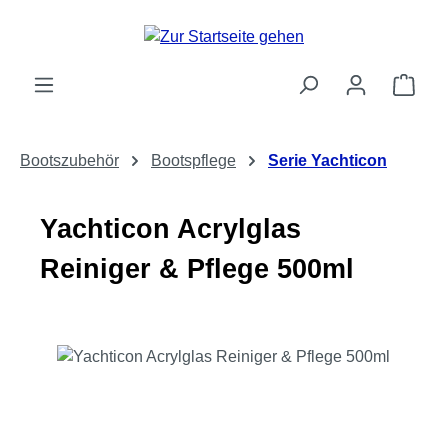
Zum Hauptinhalt springen
Ware
Bootszubehör
Bootspflege
Serie Yachticon
Yachticon Acrylglas
Reiniger & Pflege 500ml
Bildergalerie überspringen