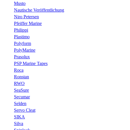
Musto
Nautische Veröffentlichung
Niro Petersen
Pfeiffer Marine
Philippi
Plastimo
Polyform
PolyMarine
Prasolux
PSP Marine Tapes
Roca
Ronstan
RWO
SeaSure
Secumar
Selden
Servo Cleat
SIKA
Silva