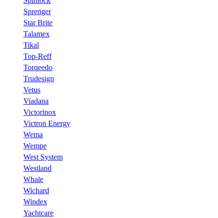
Spinlock
Sprenger
Star Brite
Talamex
Tikal
Top-Reff
Torqeedo
Trudesign
Vetus
Viadana
Victorinox
Victron Energy
Wema
Wempe
West System
Westland
Whale
Wichard
Windex
Yachtcare